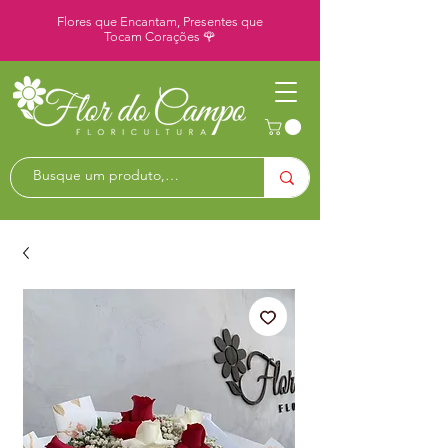
Flores que Encantam, Presentes que
Tocam Corações 🌹