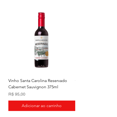
Vinho Santa Carolina Reservado
Chandon Baby Extra B
Cabernet Sauvignon 375ml
Preço
R$ 95,00
Preço
R$ 95,00
Adicionar ao carrinho