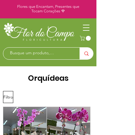
Flores que Encantam, Presentes que
Tocam Corações 🌹
Orquídeas
Filtro