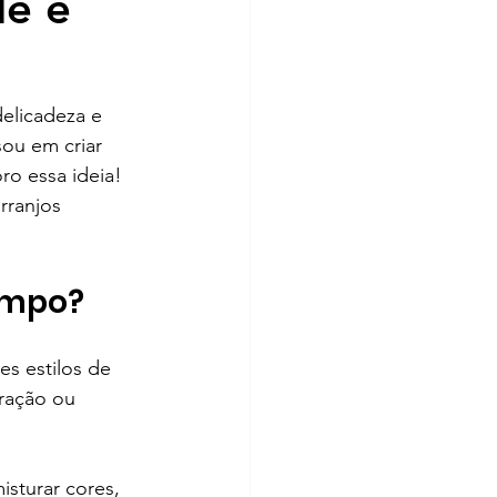
de e
elicadeza e 
ou em criar 
ro essa ideia! 
rranjos 
campo?
s estilos de 
ração ou 
sturar cores, 