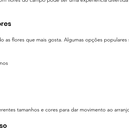
om flores do campo pode ser uma experiência divertida 
ores
 as flores que mais gosta. Algumas opções populares 
enos
ferentes tamanhos e cores para dar movimento ao arranj
aso