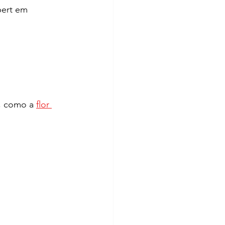
pert em 
, como a 
flor 