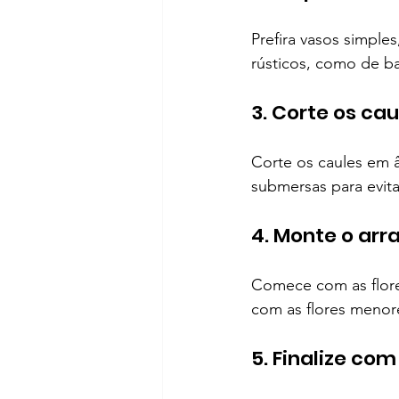
Prefira vasos simples
rústicos, como de 
3. Corte os cau
Corte os caules em â
submersas para evit
4. Monte o arr
Comece com as flores
com as flores menore
5. Finalize co