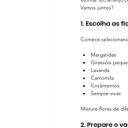
Montar um arranjo c
Vamos juntos?
1. Escolha as fl
Comece selecionando
Margaridas
Girassóis pequ
Lavanda
Camomila
Crisântemos
Sempre-vivas
Misture flores de di
2. Prepare o v