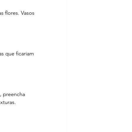
s flores. Vasos 
s que ficariam 
, preencha 
xturas.