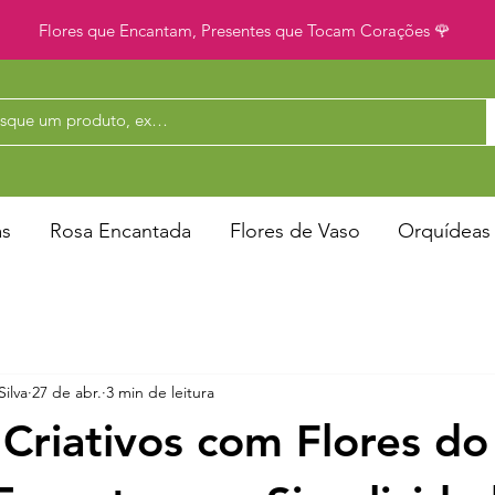
Flores que Encantam, Presentes que Tocam Corações 🌹
as
Rosa Encantada
Flores de Vaso
Orquídeas
Silva
27 de abr.
3 min de leitura
 Criativos com Flores do