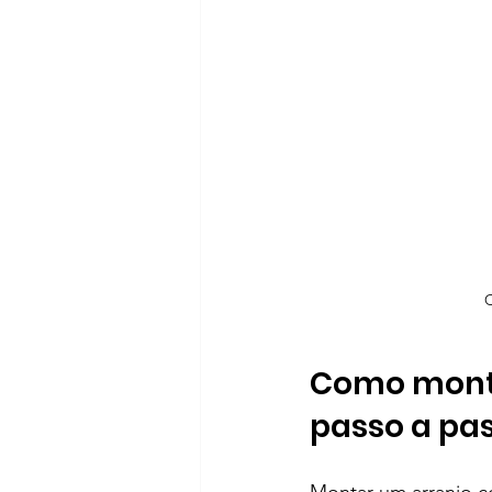
C
Como monta
passo a pa