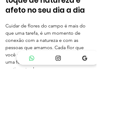
toque de natureza e 
afeto no seu dia a dia
Cuidar de flores do campo é mais do 
que uma tarefa, é um momento de 
conexão com a natureza e com as 
pessoas que amamos. Cada flor que 
você rega, cada arranjo que monta, é 
uma forma de espalhar beleza e 
sentimentos bons.
Não importa se você é iniciante ou já 
tem experiência, o importante é fazer 
com amor e atenção. Flores do campo 
são simples, mas cheias de vida e 
significado. Que tal começar hoje 
mesmo a cuidar dessas maravilhas 
naturais e transformar seu espaço e 
seus presentes?