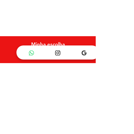
Trocas e Devoluções
Cancelamento e Reembolso
Política de Privacidade
Minha escolha
Favoritos
Meus pedidos
Floricultura Flor do Campo
CNPJ: 08.786.897/0002-13
R. Rui Barbosa, 1526 - Jardim Monte
Libano, Campo Grande - MS,
79050-200
financeiroflorevaranda@gmail.com
Telefone:
(67) 99201-2865