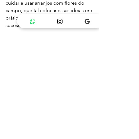
cuidar e usar arranjos com flores do 
campo, que tal colocar essas ideias em 
prática? Tenho certeza que vai ser um 
sucesso!
Quer transformar suas ocasiões com 
flores do campo? Aposte nessa 
escolha cheia de charme e significado. 
Afinal, nada como um toque da 
natureza para deixar tudo mais 
especial!
Ver tudo
Posts recentes