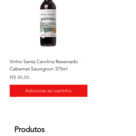
Vinho Santa Carolina Reservado
Chandon Baby Extra B
Cabernet Sauvignon 375ml
Preço
R$ 95,00
Preço
R$ 95,00
Adicionar ao carrinho
Produtos