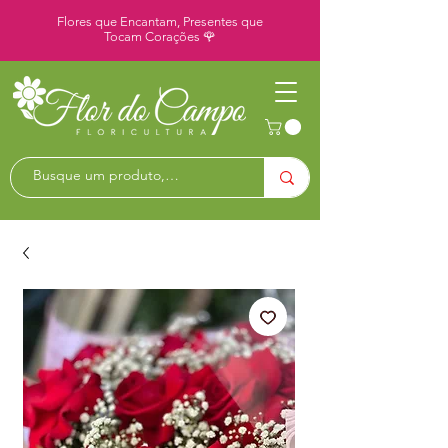
Flores que Encantam, Presentes que
Tocam Corações 🌹