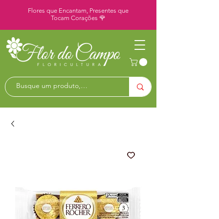
Flores que Encantam, Presentes que
Tocam Corações 🌹