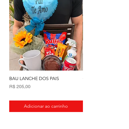
BAU LANCHE DOS PAIS
Cesta Pai Te Amo
Preço
Preço
R$ 205,00
R$ 470,00
Adicionar ao carrinho