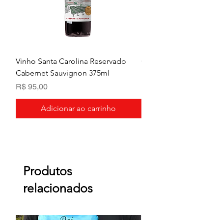
Vinho Santa Carolina Reservado
Chandon Baby Extra B
Cabernet Sauvignon 375ml
Preço
R$ 95,00
Preço
R$ 95,00
Adicionar ao carrinho
Produtos
relacionados