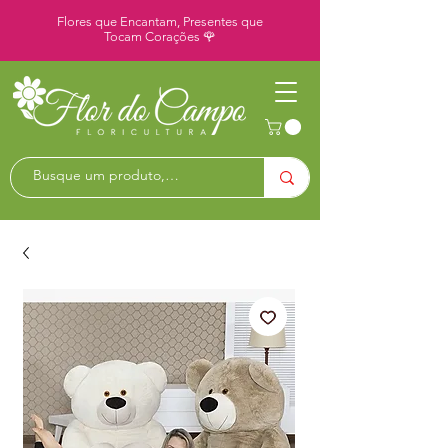
Flores que Encantam, Presentes que
Tocam Corações 🌹